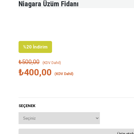
Niagara Üzüm Fidanı
%
20
İndirim
₺500,00
(KDV Dahil)
₺400,00
(KDV Dahil)
SEÇENEK
Ürün stok