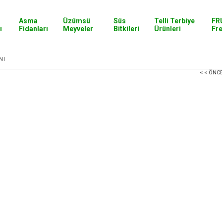
Asma
Üzümsü
Süs
Telli Terbiye
FR
ı
Fidanları
Meyveler
Bitkileri
Ürünleri
Fr
NI
< < ÖNC