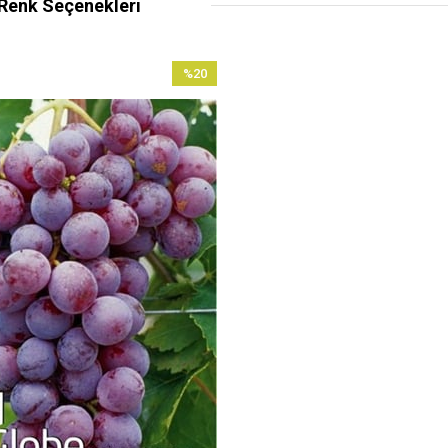
Renk Seçenekleri
%20
İndirim
%20İndirim