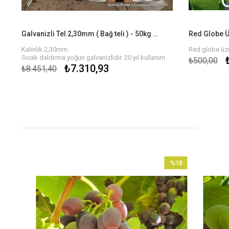
Galvanizli Tel 2,30mm ( Bağ teli ) - 50kg Kangal
Red Globe 
Kalınlık 2,30mm.
Red globe üz
Sıcak daldırma yoğun galvanizlidir. 20 yıl kullanım
₺500,00
ömrü.
₺7.310,93
₺8.451,40
50 Kg kangallarda
8
%18
im
İndirim
ndirim
%18İndirim