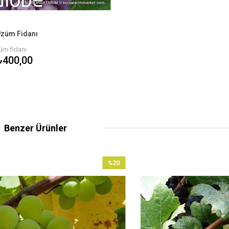
Üzüm Fidanı
üm fidanı
₺400,00
Benzer Ürünler
%20
İndirim
%20İndirim