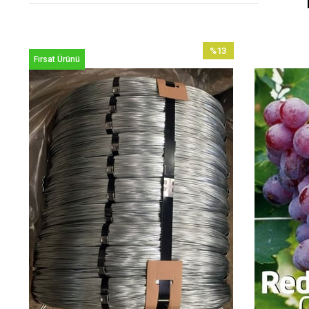
%13
Fırsat Ürünü
İndirim
%13İndirim