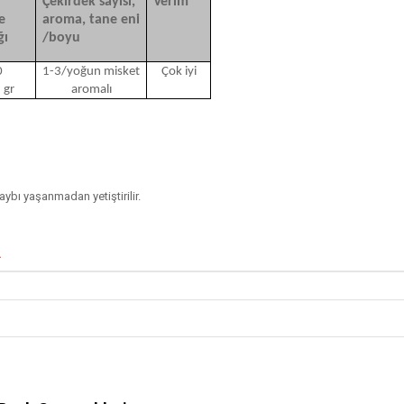
Çekirdek sayısı,
Verim
e
aroma, tane eni
ğı
/boyu
0
1-3/yoğun misket
Çok iyi
 gr
aromalı
aybı yaşanmadan yetiştirilir.
.