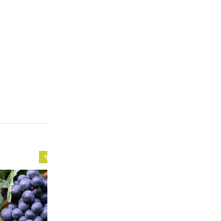
%18
İndirim
%18İndirim