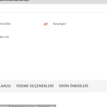
eme Ekle
Karşılaştır
ber Ver
LAR
(0)
ÖDEME SEÇENEKLERI
ÜRÜN ÖNERILERI