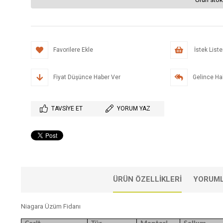
Favorilere Ekle
İstek List
Fiyat Düşünce Haber Ver
Gelince Ha
TAVSIYE ET
YORUM YAZ
ÜRÜN ÖZELLIKLERI
YORUM
Niagara Üzüm Fidanı