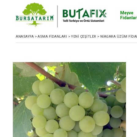
Meyve
Fidanlar
ANASAYFA
>
ASMA FIDANLARI
>
YENI ÇEŞITLER
>
NIAGARA ÜZÜM FIDA