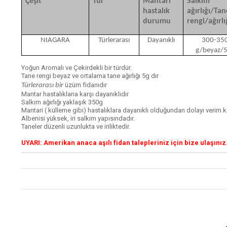
Çeşit
Tür
Mantari
Salkım
hastalık
ağırlığı/Tan
durumu
rengi/ağırlı
NIAGARA
Türlerarası
Dayanıklı
300-35
g/beyaz/5
Yoğun Aromalı ve Çekirdekli bir türdür.
Tane rengi beyaz ve ortalama tane ağırlığı 5g dır
üzüm fidanıdır
Türlerarası
bir
Mantar hastalıklarıa karşı dayanıklıdır
Salkım ağırlığı yaklaşık 350g
Mantari ( külleme gibi) hastalıklara dayanıklı olduğundan dolayı verim k
Albenisi yüksek, iri salkım yapısındadır.
Taneler düzenli uzunlukta ve iriliktedir.
UYARI:
Amerikan anaca aşılı fidan talepleriniz için bize ulaşınız