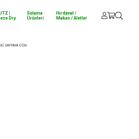
UTZ |
Sulama
Hırdavat /
eeze Dry
Ürünleri
Makas / Aletler
EKI SAYFAYA DÖN