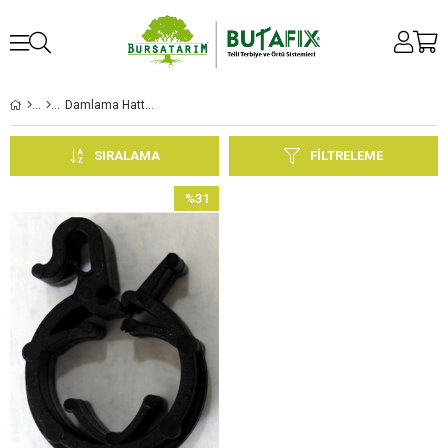
Damlama Hattı Bağlantı Elemanları
SIRALAMA
FILTRELEME
%31
İndirim
%31İndirim