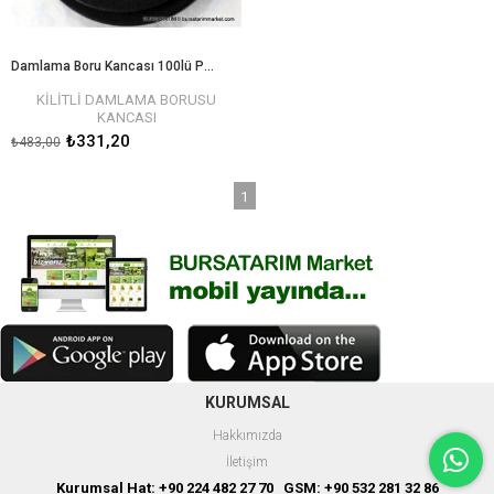
Damlama Boru Kancası 100lü Paket (KİLİTLİ)
KİLİTLİ DAMLAMA BORUSU
KANCASI
₺331,20
₺483,00
16mm damlama borusuna
uyumludur
kilitlidir
1
özel sıkmalı ve kaydırmaz tasarıma
sahiptir
100 LÜ PAKET
BURSATARIM KALİTESİ VE
GÜVENCESİYLE
KURUMSAL
Hakkımızda
İletişim
Kurumsal Hat: +90 224 482 27 70 GSM: +90 532 281 32 86