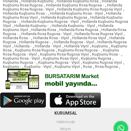
Hollanda
,
Hollanda Kuşburnu
,
Hollanda Kuşburnu Rosa
,
Hollanda
Kuşburnu Rosa Rugosa
,
Hollanda Kuşburnu Rosa Rugosa -
,
Hollanda
Kuşburnu Rosa Rugosa - Viyol
,
Hollanda Kuşburnu Rosa Rugosa Viyol
,
Hollanda Kuşburnu Rosa -
,
Hollanda Kuşburnu Rosa - Viyol
,
Hollanda
Kuşburnu Rosa Viyol
,
Hollanda Kuşburnu Rugosa
,
Hollanda Kuşburnu
Rugosa -
,
Hollanda Kuşburnu Rugosa - Viyol
,
Hollanda Kuşburnu Rugosa
Viyol
,
Hollanda Kuşburnu -
,
Hollanda Kuşburnu - Viyol
,
Hollanda
Kuşburnu Viyol
,
Hollanda Rosa
,
Hollanda Rosa Rugosa
,
Hollanda Rosa
Rugosa -
,
Hollanda Rosa Rugosa - Viyol
,
Hollanda Rosa Rugosa Viyol
,
Hollanda Rosa -
,
Hollanda Rosa - Viyol
,
Hollanda Rosa Viyol
,
Hollanda
Rugosa
,
Hollanda Rugosa -
,
Hollanda Rugosa - Viyol
,
Hollanda Rugosa
Viyol
,
Hollanda -
,
Hollanda - Viyol
,
Hollanda Viyol
,
Kuşburnu
,
Kuşburnu
Rosa
,
Kuşburnu Rosa Rugosa
,
Kuşburnu Rosa Rugosa -
,
Kuşburnu
Rosa Rugosa - Viyol
,
Kuşburnu Rosa Rugosa Viyol
,
Kuşburnu Rosa -
,
Kuşburnu Rosa - Viyol
,
Kuşburnu Rosa Viyol
,
Kuşburnu Rugosa
,
Kuşburnu Rugosa -
,
Kuşburnu Rugosa - Viyol
,
Kuşburnu Rugosa Viyol
,
Kuşburnu -
,
Kuşburnu - Viyol
,
Kuşburnu Viyol
,
Rosa
,
Rosa Rugosa
,
KURUMSAL
Hakkımızda
İletişim