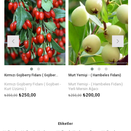
Kırmızı Gojiberry Fidanı ( Gojiberi - Kurt Üzümü )
Murt Yemişi - ( Hambeles Fidanı)
Kırmızı Gojiberry Fidanı ( Gojiberi -
Murt Yemişi - ( Hambeles Fidanı)
Kurt Üzümü )
Yerli Mersin Ağacı
Viyol boy: 1 yaş, 15-25cm
Form: Çalı tipi - dipten çok dallı
₺250,00
₺200,00
₺350,00
₺250,00
boy
Etiketler