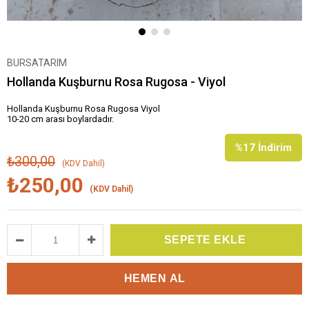
BURSATARIM
Hollanda Kuşburnu Rosa Rugosa - Viyol
Hollanda Kuşburnu Rosa Rugosa Viyol
10-20 cm arası boylardadır.
%
17
İndirim
₺300,00
(KDV Dahil)
₺250,00
(KDV Dahil)