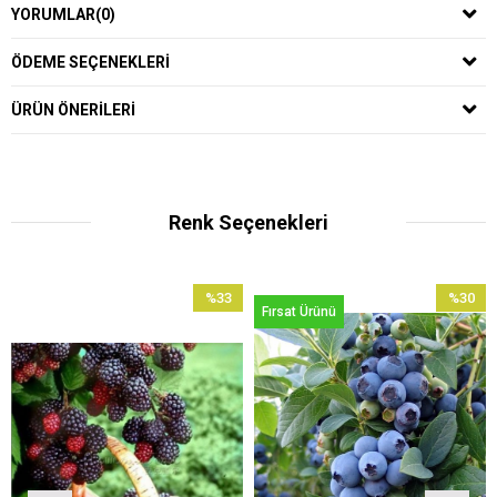
YORUMLAR
(0)
ÖDEME SEÇENEKLERI
ÜRÜN ÖNERILERI
Renk Seçenekleri
%33
%30
Fırsat Ürünü
İndirim
İndirim
irim
%33İndirim
%30İndir