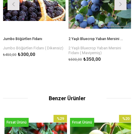
Jumbo Böğürtlen Fidanı
2 Yaşlı Bluecrop Yaban Mersini Fidanı ( Maviyemiş)
Jumbo Böğürtlen Fidanı ( Dikensiz)
2 Yaşlı Bluecrop Yaban Mersini
Fidanı ( Maviyemiş)
₺300,00
₺450,00
Form: Yüksek Çalı tipi - dipten çok
₺350,00
₺500,00
dallı
Benzer Ürünler
%29
%20
Fırsat Ürünü
Fırsat Ürünü
İndirim
İndirim
%29İndirim
%20İndiri