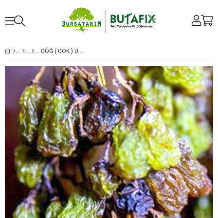
GÖĞ ( GÖK ) ÜZÜM FIDANI