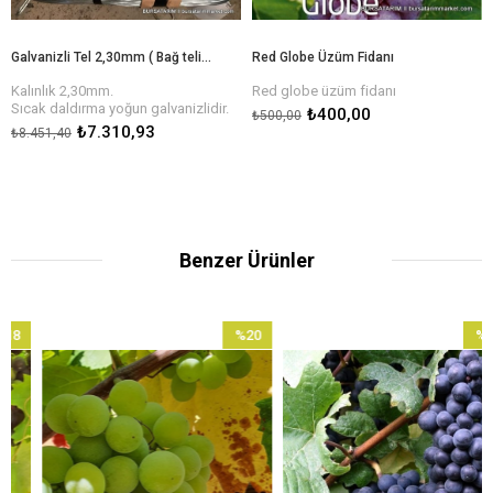
Galvanizli Tel 2,30mm ( Bağ teli ) - 50kg Kangal
Red Globe Üzüm Fidanı
Kalınlık 2,30mm.
Red globe üzüm fidanı
Sıcak daldırma yoğun galvanizlidir.
₺400,00
₺500,00
20 yıl kullanım ömrü.
₺7.310,93
₺8.451,40
50 Kg kangallarda
Benzer Ürünler
%20
%18
İndirim
İndirim
irim
%20İndirim
%18İndir