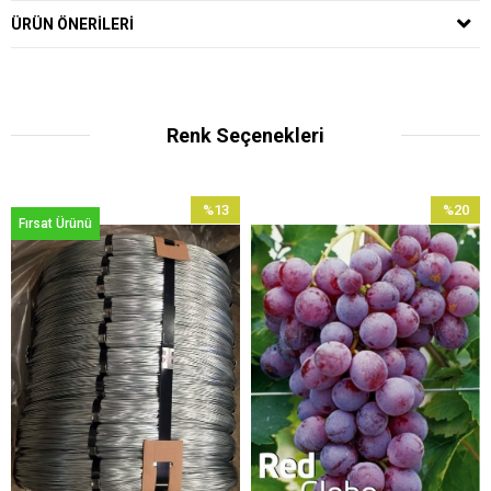
ÜRÜN ÖNERILERI
Renk Seçenekleri
%13
%20
Fırsat Ürünü
İndirim
İndirim
%13İndirim
%20İndir