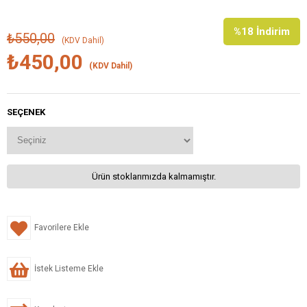
%
18
İndirim
₺550,00
(KDV Dahil)
₺450,00
(KDV Dahil)
SEÇENEK
Ürün stoklarımızda kalmamıştır.
Favorilere Ekle
İstek Listeme Ekle