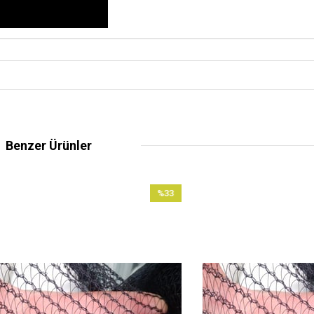
Benzer Ürünler
%33
İndirim
%33İndirim