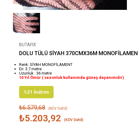
BUTAFIX
DOLU TÜLÜ SİYAH 370CMX36M MONOFİLAME
Renk: SİYAH MONOFİLAMENT
En: 3.7 metre
Uzunluk : 36 metre
10 Yıl Ömür ( sezonluk kullanımda güneş dayanımıdır)
%
21
İndirim
₺6.579,68
(KDV Dahil)
₺5.203,92
(KDV Dahil)