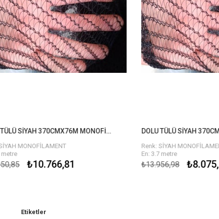
DOLU TÜLÜ SİYAH 370CMX76M MONOFİLAMENT
H MONOFİLAMENT
Renk: SİYAH MONOFİLAMENT
En: 3.7 metre
 metre
Uzunluk : 60 metre
₺10.766,81
₺8.075,09
5
₺13.956,98
 sezonluk kullanımda güneş
10 Yıl Ömür ( sezonluk kullanımda
dayanımıdır)
Etiketler