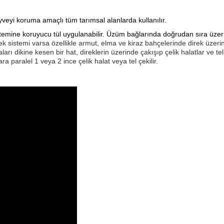
veyi koruma amaçlı tüm tarımsal alanlarda kullanılır.
sistemine koruyucu tül uygulanabilir. Üzüm bağlarında doğrudan sıra üzeri
ek sistemi varsa özellikle armut, elma ve kiraz bahçelerinde direk üzerin
ları dikine kesen bir hat, direklerin üzerinde çakışıp çelik halatlar ve tell
ra paralel 1 veya 2 ince çelik halat veya tel çekilir.