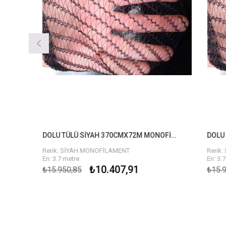
DOLU TÜLÜ SİYAH 370CMX72M MONOFİLAMENT
Renk: SİYAH MONOFİLAMENT
Renk: SİYA
En: 3.7 metre
En: 3.7 metre
Uzunluk : 72 metre
Uzunluk : 76
₺10.407,91
₺15.950,85
₺15.950,8
10 Yıl Ömür ( sezonluk kullanımda güneş
10 Yıl Ömür (
dayanımıdır)
dayanımıdır)