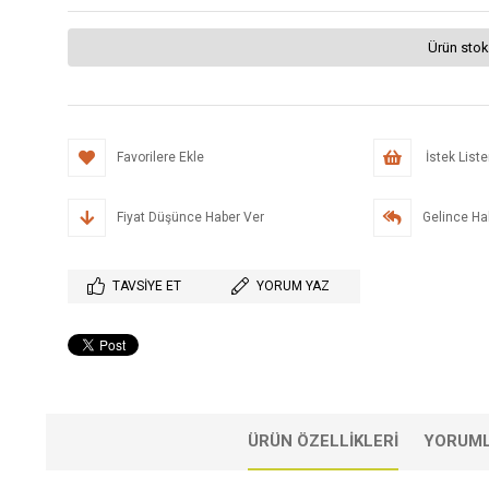
Ürün stok
Favorilere Ekle
İstek List
Fiyat Düşünce Haber Ver
Gelince Ha
TAVSIYE ET
YORUM YAZ
ÜRÜN ÖZELLIKLERI
YORUM