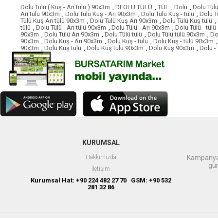
Dolu Tülü ( Kuş - Arı tülü ) 90x3m
,
DEOLU TÜLÜ
,
TÜL
,
Dolu
,
Dolu Tül
Arı tülü 90x3m
,
Dolu Tülü Kuş - Arı 90x3m
,
Dolu Tülü Kuş - tülü
,
Dolu T
Tülü Kuş Arı tülü 90x3m
,
Dolu Tülü Kuş Arı 90x3m
,
Dolu Tülü Kuş tülü
,
tülü
,
Dolu Tülü - Arı tülü 90x3m
,
Dolu Tülü - Arı 90x3m
,
Dolu Tülü - tülü
90x3m
,
Dolu Tülü Arı 90x3m
,
Dolu Tülü tülü
,
Dolu Tülü tülü 90x3m
,
Do
90x3m
,
Dolu Kuş - Arı 90x3m
,
Dolu Kuş - tülü
,
Dolu Kuş - tülü 90x3m
,
90x3m
,
Dolu Kuş tülü
,
Dolu Kuş tülü 90x3m
,
Dolu Kuş 90x3m
,
Dolu -
KURUMSAL
Hakkımızda
Kampanyal
gün
İletişim
Kurumsal Hat: +90 224 482 27 70 GSM: +90 532
281 32 86