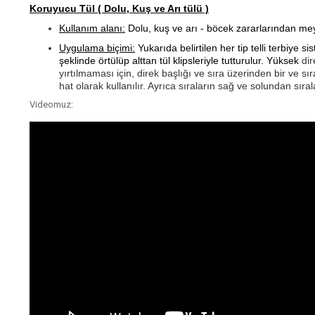
Koruyucu Tül ( Dolu, Kuş ve Arı tülü )
Kullanım alanı:
Dolu, kuş ve arı - böcek zararlarından mey
Uygulama biçimi:
Yukarıda belirtilen her tip telli terbiye 
şeklinde örtülüp alttan tül klipsleriyle tutturulur. Yüksek
dir
yırtılmaması için, direk başlığı ve sıra üzerinden bir ve sıra
hat olarak kullanılır. Ayrıca sıraların sağ ve solundan sırala
Videomuz: