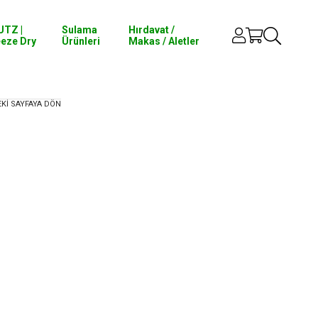
UTZ |
Sulama
Hırdavat /
eeze Dry
Ürünleri
Makas / Aletler
EKI SAYFAYA DÖN