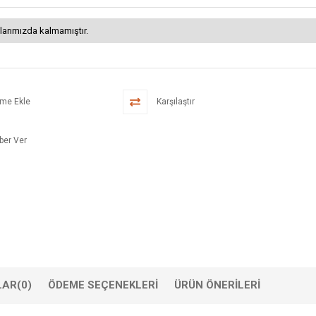
larımızda kalmamıştır.
eme Ekle
Karşılaştır
ber Ver
LAR
(0)
ÖDEME SEÇENEKLERI
ÜRÜN ÖNERILERI