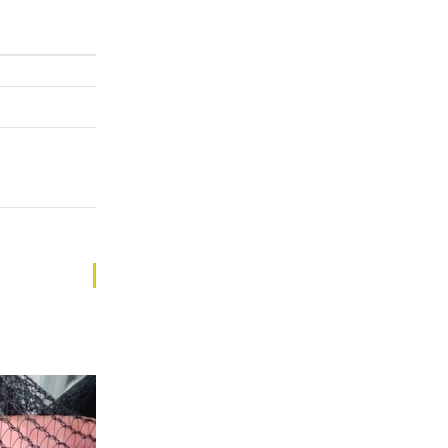
%42
İndirim
%42İndirim