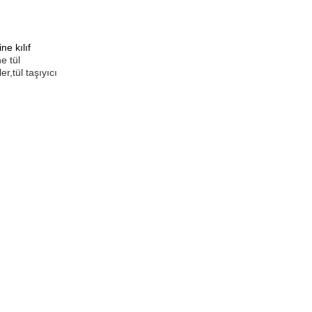
ne kılıf
e tül
er,tül taşıyıcı