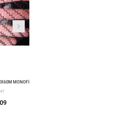
DOLU TÜLÜ SİYAH 370CMX60M MONOFİLAMENT
 güneş