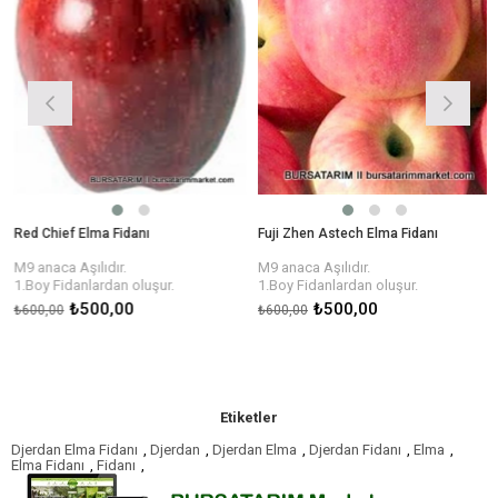
Red Chief Elma Fidanı
Fuji Zhen Astech Elma Fidanı
M9 anaca
Aşılıdır.
M9 anaca
Aşılıdır.
1.Boy Fidanlardan oluşur.
1.Boy Fidanlardan oluşur.
₺500,00
₺500,00
₺600,00
₺600,00
Etiketler
Djerdan Elma Fidanı
,
Djerdan
,
Djerdan Elma
,
Djerdan Fidanı
,
Elma
,
Elma Fidanı
,
Fidanı
,