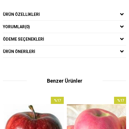
ÜRÜN ÖZELLIKLERI
YORUMLAR
(0)
ÖDEME SEÇENEKLERI
ÜRÜN ÖNERILERI
Benzer Ürünler
%17
%17
İndirim
İndirim
rim
%17İndirim
%17İndiri