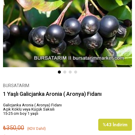
BURSATARIM
1 Yaşlı Galicjanka Aronia ( Aronya) Fidanı
Galicjanka Aronia ( Aronya) Fidanı
Açık Köklü veya Küçük Saksılı
15-25 cm boy 1 yaşlı
%
43
İndirim
₺350,00
(KDV Dahil)