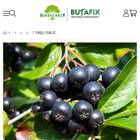
1 YAŞLI GALICJANKA ARONIA ( ARONYA) FIDANI