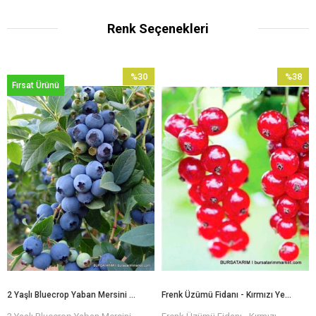
Renk Seçenekleri
%30
%38
Fırsat Ürünü
İndirim
İndirim
%30İndirim
%38İndir
2 Yaşlı Bluecrop Yaban Mersini Fidanı ( Maviyemiş)
Frenk Üzümü Fidanı - Kırmızı Yerli