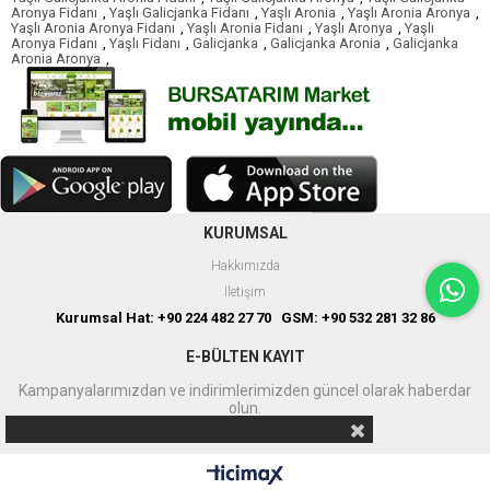
Aronya Fidanı
,
Yaşlı Galicjanka Fidanı
,
Yaşlı Aronia
,
Yaşlı Aronia Aronya
,
Yaşlı Aronia Aronya Fidanı
,
Yaşlı Aronia Fidanı
,
Yaşlı Aronya
,
Yaşlı
Aronya Fidanı
,
Yaşlı Fidanı
,
Galicjanka
,
Galicjanka Aronia
,
Galicjanka
Aronia Aronya
,
KURUMSAL
Hakkımızda
İletişim
Kurumsal Hat: +90 224 482 27 70 GSM: +90 532 281 32 86
E-BÜLTEN KAYIT
Kampanyalarımızdan ve indirimlerimizden güncel olarak haberdar
olun.