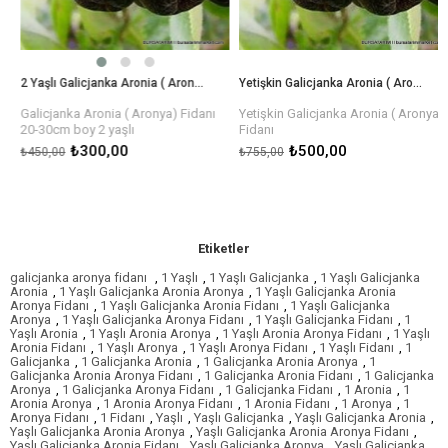
2 Yaşlı Galicjanka Aronia ( Aronya) Fidanı
Yetişkin Galicjanka Aronia ( Aronya) Fidanı
Galicjanka Aronia ( Aronya) Fidanı
Yetişkin Galicjanka Aronia ( Aronya)
20-30cm boy 2 yaşlı
Fidanı
100-120cm boy 3 yaşlı
₺300,00
₺500,00
₺450,00
₺755,00
Etiketler
galicjanka aronya fidanı
,
1 Yaşlı
,
1 Yaşlı Galicjanka
,
1 Yaşlı Galicjanka
Aronia
,
1 Yaşlı Galicjanka Aronia Aronya
,
1 Yaşlı Galicjanka Aronia
Aronya Fidanı
,
1 Yaşlı Galicjanka Aronia Fidanı
,
1 Yaşlı Galicjanka
Aronya
,
1 Yaşlı Galicjanka Aronya Fidanı
,
1 Yaşlı Galicjanka Fidanı
,
1
Yaşlı Aronia
,
1 Yaşlı Aronia Aronya
,
1 Yaşlı Aronia Aronya Fidanı
,
1 Yaşlı
Aronia Fidanı
,
1 Yaşlı Aronya
,
1 Yaşlı Aronya Fidanı
,
1 Yaşlı Fidanı
,
1
Galicjanka
,
1 Galicjanka Aronia
,
1 Galicjanka Aronia Aronya
,
1
Galicjanka Aronia Aronya Fidanı
,
1 Galicjanka Aronia Fidanı
,
1 Galicjanka
Aronya
,
1 Galicjanka Aronya Fidanı
,
1 Galicjanka Fidanı
,
1 Aronia
,
1
Aronia Aronya
,
1 Aronia Aronya Fidanı
,
1 Aronia Fidanı
,
1 Aronya
,
1
Aronya Fidanı
,
1 Fidanı
,
Yaşlı
,
Yaşlı Galicjanka
,
Yaşlı Galicjanka Aronia
,
Yaşlı Galicjanka Aronia Aronya
,
Yaşlı Galicjanka Aronia Aronya Fidanı
,
Yaşlı Galicjanka Aronia Fidanı
,
Yaşlı Galicjanka Aronya
,
Yaşlı Galicjanka