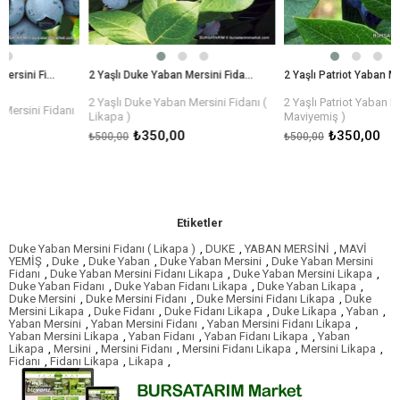
2 Yaşlı Duke Yaban Mersini Fidanı ( Likapa )
2 Yaşlı Patriot Yaban Mersini Fidanı ( Maviyemiş )
2 Yaşlı Duke Yaban Mersini Fidanı (
2 Yaşlı Patriot Yaban Mersini Fidan
danı
Likapa )
Maviyemiş )
Form: Çalı tipi - dipten çok dall
Form: Çalı tipi - dipten çok dallı
₺350,00
₺350,00
₺500,00
₺500,00
Etiketler
Duke Yaban Mersini Fidanı ( Likapa )
,
DUKE
,
YABAN MERSİNİ
,
MAVİ
YEMİŞ
,
Duke
,
Duke Yaban
,
Duke Yaban Mersini
,
Duke Yaban Mersini
Fidanı
,
Duke Yaban Mersini Fidanı Likapa
,
Duke Yaban Mersini Likapa
,
Duke Yaban Fidanı
,
Duke Yaban Fidanı Likapa
,
Duke Yaban Likapa
,
Duke Mersini
,
Duke Mersini Fidanı
,
Duke Mersini Fidanı Likapa
,
Duke
Mersini Likapa
,
Duke Fidanı
,
Duke Fidanı Likapa
,
Duke Likapa
,
Yaban
,
Yaban Mersini
,
Yaban Mersini Fidanı
,
Yaban Mersini Fidanı Likapa
,
Yaban Mersini Likapa
,
Yaban Fidanı
,
Yaban Fidanı Likapa
,
Yaban
Likapa
,
Mersini
,
Mersini Fidanı
,
Mersini Fidanı Likapa
,
Mersini Likapa
,
Fidanı
,
Fidanı Likapa
,
Likapa
,