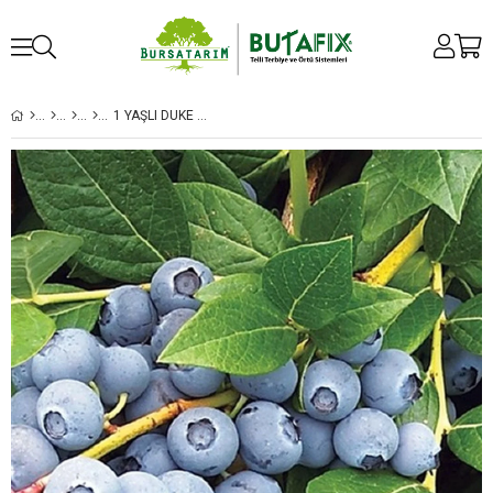
1 YAŞLI DUKE YABAN MERSINI FIDANI ( LIKAPA )