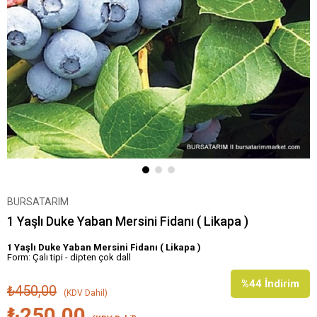
BURSATARIM
1 Yaşlı Duke Yaban Mersini Fidanı ( Likapa )
1 Yaşlı Duke Yaban Mersini Fidanı ( Likapa )
Form: Çalı tipi - dipten çok dall
%
44
İndirim
₺450,00
(KDV Dahil)
₺250,00