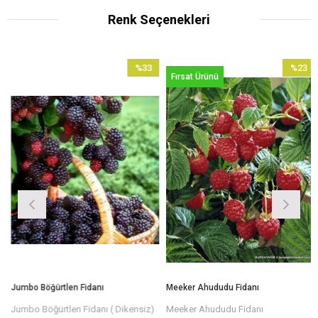
Renk Seçenekleri
%33
%23
Fırsat Ürünü
İndirim
İndirim
irim
%33İndirim
%23İndir
Jumbo Böğürtlen Fidanı
Meeker Ahududu Fidanı
Jumbo Böğürtlen Fidanı ( Dikensiz)
Meeker Ahududu Fidanı